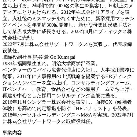
立ち上げる。2年間で約1,000名の学生を集客し、60以上のメ
ディアにとりあげられる。2012年株式会社リアライブを設
立。入社後のミスマッチをなくすために、新卒採用マッチン
グイベントを年間約300回開催し、新たな母集団形成手法と
して業界最大手に成長させる。2023年4月にブティックス株
式会社に売却。
2022年7月に株式会社リゾートワークスを買収し、代表取締
役就任。
取締役副社長 熊谷 豪
Go Kumagai
1983年福岡県生まれ。明治大学商学部卒業。
ベンチャーのモバイル広告代理店に入社し、人事採用業務に
従事。2011年に人事採用の上流戦略を提案するHRディレク
ションカンパニーを立ち上げ、コンサルティングファーム、
ITベンチャー、教育、食品会社などの採用チーム立ち上げ・
再建を中心とした採用コンサルティング全般に携る。
2016年11月シングラー株式会社を設立し、面接CX（候補者
体験）を高めて内定辞退を防ぐ「HRアナリスト」を発表。
2018年パーソルホールディングスへM&Aを実施。2022年7月
に株式会社リゾートワークス取締役就任。
事業内容